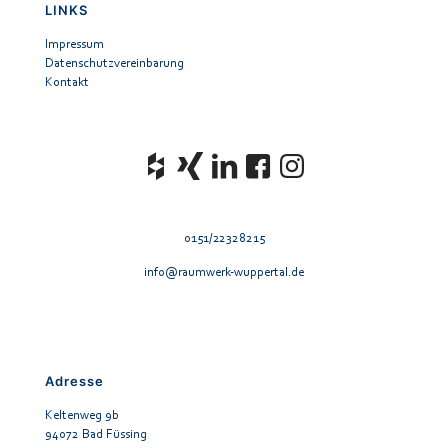
LINKS
Impressum
Datenschutzvereinbarung
Kontakt
0151/22328215
info@raumwerk-wuppertal.de
Adresse
Keltenweg 9b
94072 Bad Füssing