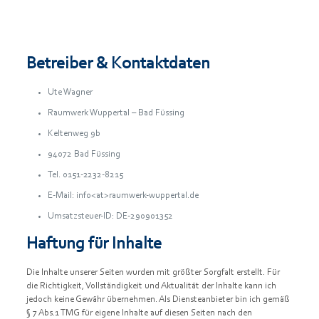
Betreiber & Kontaktdaten
Ute Wagner
Raumwerk Wuppertal – Bad Füssing
Keltenweg 9b
94072 Bad Füssing
Tel. 0151-2232-8215
E-Mail: info<at>raumwerk-wuppertal.de
Umsatzsteuer-ID: DE-290901352
Haftung für Inhalte
Die Inhalte unserer Seiten wurden mit größter Sorgfalt erstellt. Für
die Richtigkeit, Vollständigkeit und Aktualität der Inhalte kann ich
jedoch keine Gewähr übernehmen. Als Diensteanbieter bin ich gemäß
§ 7 Abs.1 TMG für eigene Inhalte auf diesen Seiten nach den